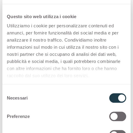
Decors
Questo sito web utilizza i cookie
Utilizziamo i cookie per personalizzare contenuti ed
annunci, per fornire funzionalità dei social media e per
Radiance and deepness are
analizzare il nostro traffico. Condividiamo inoltre
combined for a changing design
informazioni sul modo in cui utilizza il nostro sito con i
nostri partner che si occupano di analisi dei dati web,
appreciation
pubblicità e social media, i quali potrebbero combinarle
con altre informazioni che ha fornito loro o che hanno
Top face finish blends radiance with the
raccolto dal suo utilizzo dei loro servizi.
deepness of a granular texture. This
combination of feelings reveals different layers
S
Necessari
of design appreciation that change according to
e
l
light.
e
Preferenze
z
i