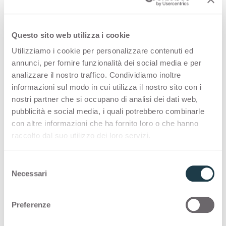
Decors
Questo sito web utilizza i cookie
Utilizziamo i cookie per personalizzare contenuti ed
Small “shiny droplets” stimulated by
annunci, per fornire funzionalità dei social media e per
analizzare il nostro traffico. Condividiamo inoltre
light embellish HPL decors.
informazioni sul modo in cui utilizza il nostro sito con i
nostri partner che si occupano di analisi dei dati web,
Inspired by the mineral mica, this finish brings
pubblicità e social media, i quali potrebbero combinarle
elegance and brightness to interior design
con altre informazioni che ha fornito loro o che hanno
raccolto dal suo utilizzo dei loro servizi.
applications through its luminous reflections.
Discover the natural refinement of the Mika
S
finish.
Necessari
e
l
e
Preferenze
You are viewing the decor with finish:
Mika
z
i