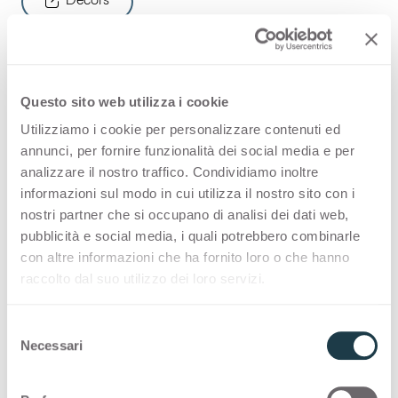
Decors
The Losa finish interprets with great
Questo sito web utilizza i cookie
Utilizziamo i cookie per personalizzare contenuti ed
naturalness and personality the
annunci, per fornire funzionalità dei social media e per
vibrant channelling of slate stone.
analizzare il nostro traffico. Condividiamo inoltre
informazioni sul modo in cui utilizza il nostro sito con i
nostri partner che si occupano di analisi dei dati web,
Pure tactile emotion. The Losa finish is a tribute
pubblicità e social media, i quali potrebbero combinarle
to the tactile quality of slate stone with a three-
con altre informazioni che ha fornito loro o che hanno
dimensional effect of great impact. The finish,
raccolto dal suo utilizzo dei loro servizi.
with a structure that reproduces the 60-degree
inclined cut, is combined with a selection of
S
decors designed especially to enhance its depth
Necessari
e
and beauty.
l
e