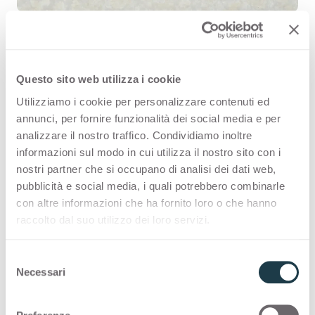
Questo sito web utilizza i cookie
Verlaine 2591 is a high quality HPL
Utilizziamo i cookie per personalizzare contenuti ed
decorative surface part of the
annunci, per fornire funzionalità dei social media e per
pattern range of Arpa's offer.
analizzare il nostro traffico. Condividiamo inoltre
informazioni sul modo in cui utilizza il nostro sito con i
Discover all the product availability
nostri partner che si occupano di analisi dei dati web,
or order a free sample.
pubblicità e social media, i quali potrebbero combinarle
con altre informazioni che ha fornito loro o che hanno
raccolto dal suo utilizzo dei loro servizi.
Configurations
S
Necessari
e
l
Following you can see the possibile
e