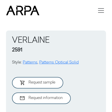
Skip to main content
VERLAINE
2591
Style
:
Patterns
,
Patterns Optical Solid
Request sample
Request information