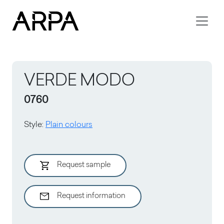
Skip to main content
VERDE MODO
0760
Style
:
Plain colours
Request sample
Request information