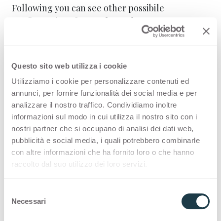
Following you can see other possibile
configurations for
Verde Modo
0760
Thin standard
Questo sito web utilizza i cookie
Thin Bloom Core
Utilizziamo i cookie per personalizzare contenuti ed
annunci, per fornire funzionalità dei social media e per
Thin color matching core
analizzare il nostro traffico. Condividiamo inoltre
informazioni sul modo in cui utilizza il nostro sito con i
nostri partner che si occupano di analisi dei dati web,
Thin postforming
pubblicità e social media, i quali potrebbero combinarle
con altre informazioni che ha fornito loro o che hanno
Solid standard
raccolto dal suo utilizzo dei loro servizi.
Solid color matching core
S
Necessari
e
Thin Bloom Core
l