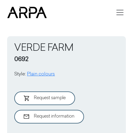
Skip to main content
VERDE FARM
0692
Style
:
Plain colours
Request sample
Request information