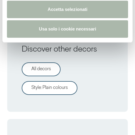
RAL
6007 -
NCS
S 8010-G10Y -
PANTONE
5605C
n
Accetta selezionati
s
o
Usa solo i cookie necessari
Discover other decors
All decors
Style
:
Plain colours