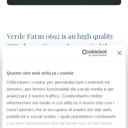
Verde Farm 0692 is an high quality
HPL decorative surface part of the
plain colours range of Arpa's
catalogue. Discover all the product
Questo sito web utilizza i cookie
configuration or order a free
Utilizziamo i cookie per personalizzare contenuti ed
sample.
annunci, per fornire funzionalità dei social media e per
analizzare il nostro traffico. Condividiamo inoltre
informazioni sul modo in cui utilizza il nostro sito con i
nostri partner che si occupano di analisi dei dati web,
Configurations
pubblicità e social media, i quali potrebbero combinarle
con altre informazioni che ha fornito loro o che hanno