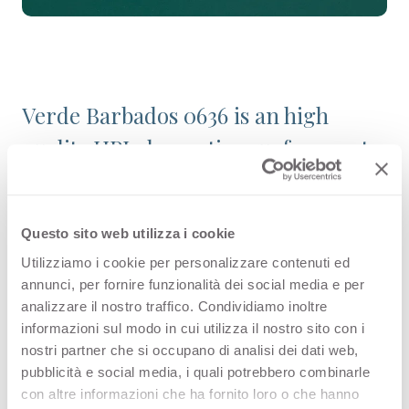
Verde Barbados 0636 is an high
quality HPL decorative surface part
of the plain colours range of Arpa's
catalogue. Discover all the product
Questo sito web utilizza i cookie
configuration or order a free
Utilizziamo i cookie per personalizzare contenuti ed
sample.
annunci, per fornire funzionalità dei social media e per
analizzare il nostro traffico. Condividiamo inoltre
informazioni sul modo in cui utilizza il nostro sito con i
nostri partner che si occupano di analisi dei dati web,
Configurations
pubblicità e social media, i quali potrebbero combinarle
con altre informazioni che ha fornito loro o che hanno