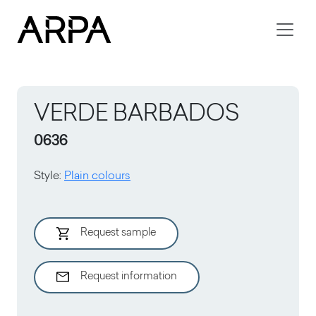
Skip to main content
VERDE BARBADOS
0636
Style
:
Plain colours
Request sample
Request information