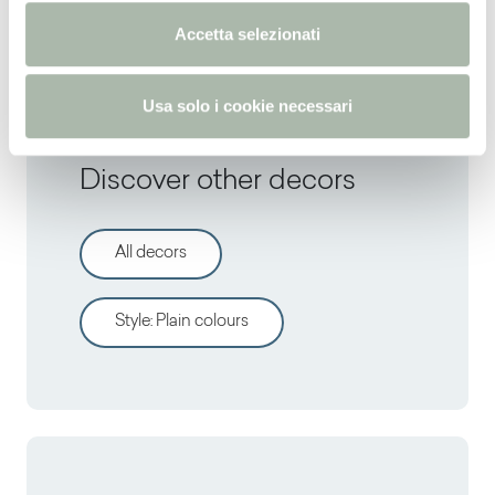
RAL
6028 -
NCS
S 7020-G -
PANTONE
5535C
n
Accetta selezionati
s
o
Usa solo i cookie necessari
Discover other decors
All decors
Style
:
Plain colours