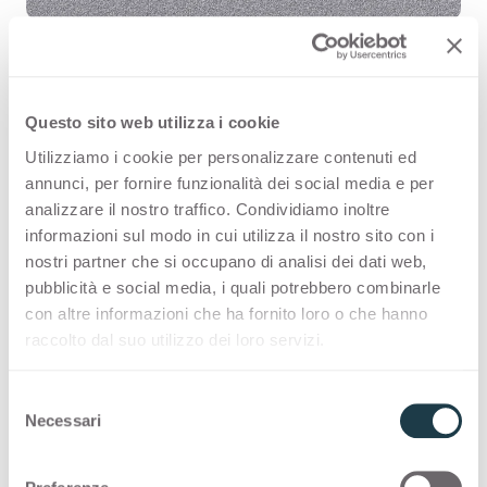
Questo sito web utilizza i cookie
Selenio Silver 1017 is a high quality
Utilizziamo i cookie per personalizzare contenuti ed
HPL decorative surface part of the
annunci, per fornire funzionalità dei social media e per
pattern range of Arpa's offer.
analizzare il nostro traffico. Condividiamo inoltre
informazioni sul modo in cui utilizza il nostro sito con i
Discover all the product availability
nostri partner che si occupano di analisi dei dati web,
or order a free sample.
pubblicità e social media, i quali potrebbero combinarle
con altre informazioni che ha fornito loro o che hanno
raccolto dal suo utilizzo dei loro servizi.
Configurations
S
Necessari
e
l
Following you can see the possibile
e