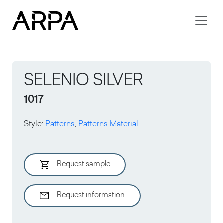
Skip to main content
SELENIO SILVER
1017
Style
:
Patterns
,
Patterns Material
Request sample
Request information