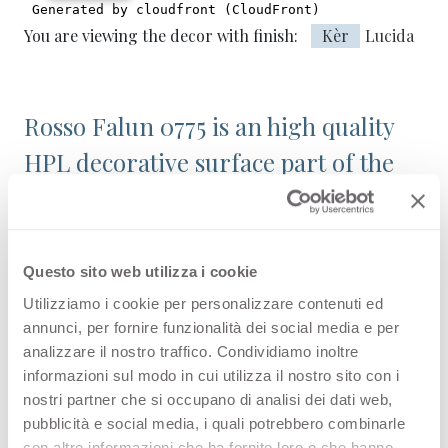
You are viewing the decor with finish:
Kèr
Lucida
Rosso Falun 0775 is an high quality
HPL decorative surface part of the
plain colours range of Arpa's
catalogue. Discover all the product
configuration or order a free
Questo sito web utilizza i cookie
sample.
Utilizziamo i cookie per personalizzare contenuti ed
annunci, per fornire funzionalità dei social media e per
analizzare il nostro traffico. Condividiamo inoltre
informazioni sul modo in cui utilizza il nostro sito con i
nostri partner che si occupano di analisi dei dati web,
Configurations
pubblicità e social media, i quali potrebbero combinarle
con altre informazioni che ha fornito loro o che hanno