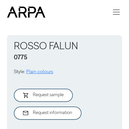
Skip to main content
ROSSO FALUN
0775
Style
:
Plain colours
Request sample
Request information