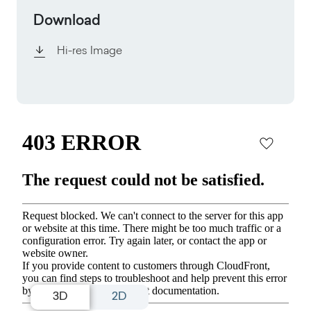
Download
Hi-res Image
3D
2D