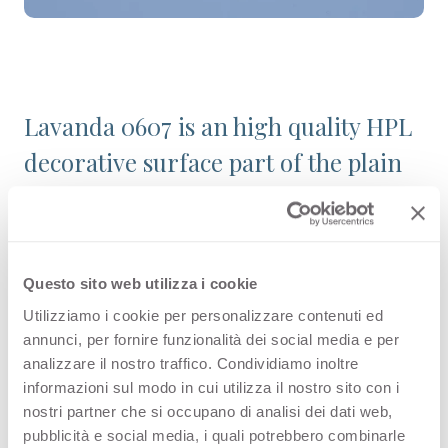
Lavanda 0607 is an high quality HPL
decorative surface part of the plain
colours range of Arpa's catalogue.
Discover all the product
configuration or order a free
Questo sito web utilizza i cookie
sample.
Utilizziamo i cookie per personalizzare contenuti ed
annunci, per fornire funzionalità dei social media e per
analizzare il nostro traffico. Condividiamo inoltre
informazioni sul modo in cui utilizza il nostro sito con i
Configurations
nostri partner che si occupano di analisi dei dati web,
pubblicità e social media, i quali potrebbero combinarle