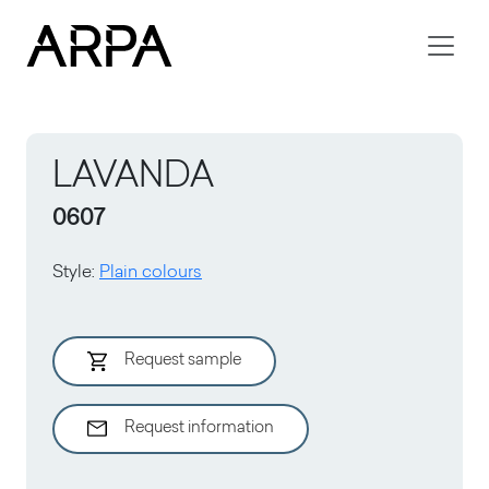
Skip to main content
LAVANDA
0607
Style
:
Plain colours
Request sample
Request information