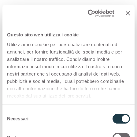
PREMIUM COLLECTION
A made-in-Italy selection of high-quality
surfaces for interior design
Questo sito web utilizza i cookie
Utilizziamo i cookie per personalizzare contenuti ed
Thin Bloom Core
annunci, per fornire funzionalità dei social media e per
analizzare il nostro traffico. Condividiamo inoltre
informazioni sul modo in cui utilizza il nostro sito con i
COLOUR MATCHING CORE
nostri partner che si occupano di analisi dei dati web,
pubblicità e social media, i quali potrebbero combinarle
Inspiring pairings and intriguing colour
con altre informazioni che ha fornito loro o che hanno
matching core combinations offer the designers
raccolto dal suo utilizzo dei loro servizi.
the possibility to express their creativity.
S
Thin color matching core
Necessari
e
l
e
Solid color matching core