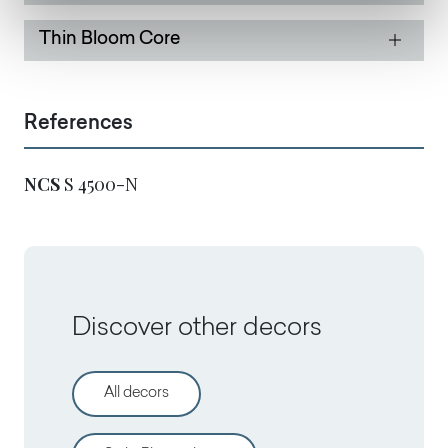
Thin Bloom Core
References
NCS
S 4500-N
Discover other decors
All decors