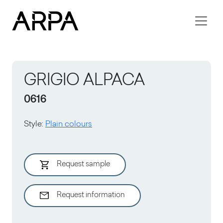
Skip to main content
GRIGIO ALPACA
0616
Style
:
Plain colours
Request sample
Request information