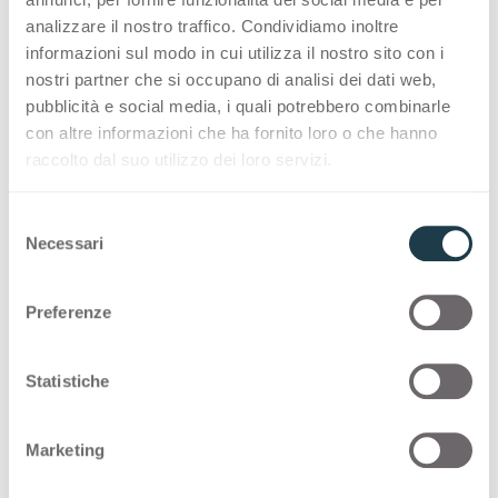
analizzare il nostro traffico. Condividiamo inoltre
PREMIUM COLLECTION
informazioni sul modo in cui utilizza il nostro sito con i
nostri partner che si occupano di analisi dei dati web,
A made-in-Italy selection of high-quality
pubblicità e social media, i quali potrebbero combinarle
surfaces for interior design
con altre informazioni che ha fornito loro o che hanno
raccolto dal suo utilizzo dei loro servizi.
Thin Bloom Core
S
Necessari
e
Following you can see other possibile
l
configurations for
Grigio Alpaca
0616
e
Preferenze
z
Thin standard
i
o
Statistiche
n
Thin Bloom Core
e
Marketing
d
Thin color matching core
e