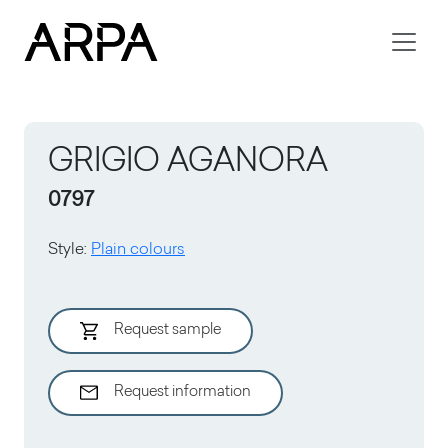
Skip to main content
GRIGIO AGANORA
0797
Style
:
Plain colours
Request sample
Request information