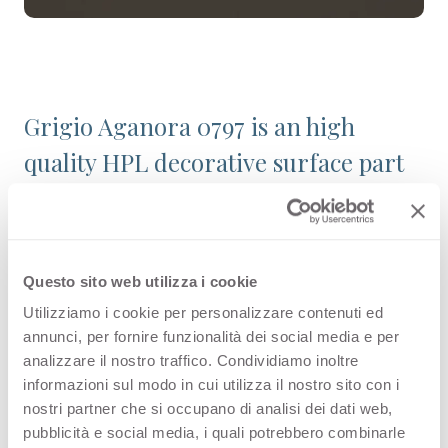
Grigio Aganora 0797 is an high
quality HPL decorative surface part
of the plain colours range of Arpa's
catalogue. Discover all the product
configuration or order a free
Questo sito web utilizza i cookie
sample.
Utilizziamo i cookie per personalizzare contenuti ed
annunci, per fornire funzionalità dei social media e per
analizzare il nostro traffico. Condividiamo inoltre
informazioni sul modo in cui utilizza il nostro sito con i
Configurations
nostri partner che si occupano di analisi dei dati web,
pubblicità e social media, i quali potrebbero combinarle