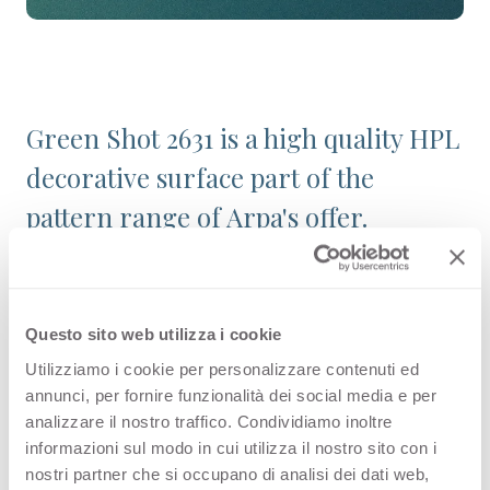
Green Shot 2631 is a high quality HPL
decorative surface part of the
pattern range of Arpa's offer.
Discover all the product availability
or order a free sample.
Questo sito web utilizza i cookie
Utilizziamo i cookie per personalizzare contenuti ed
annunci, per fornire funzionalità dei social media e per
Configurations
analizzare il nostro traffico. Condividiamo inoltre
informazioni sul modo in cui utilizza il nostro sito con i
nostri partner che si occupano di analisi dei dati web,
PREMIUM COLLECTION