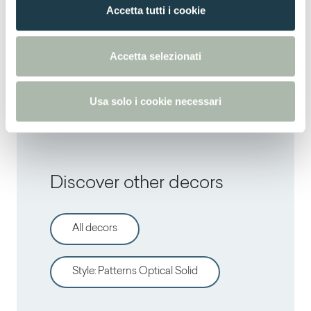
Thin postforming
Accetta tutti i cookie
s
e
Thin postforming
n
Accetta selezionati
s
Thin postforming
o
Usa solo i cookie necessari
Discover other decors
All decors
Style
:
Patterns Optical Solid