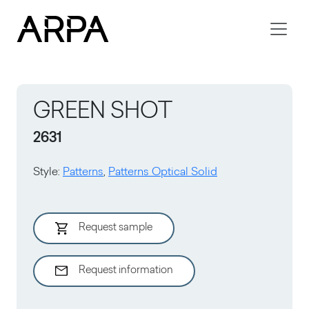
Skip to main content
GREEN SHOT
2631
Style
:
Patterns
,
Patterns Optical Solid
Request sample
Request information