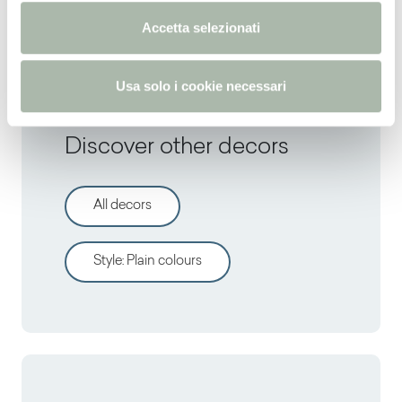
NCS
S 1020-Y20R -
PANTONE
155U
n
Accetta selezionati
s
o
Usa solo i cookie necessari
Discover other decors
All decors
Style
:
Plain colours