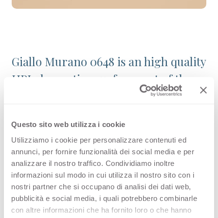
Giallo Murano 0648 is an high quality
HPL decorative surface part of the
plain colours range of Arpa's
catalogue. Discover all the product
Questo sito web utilizza i cookie
configuration or order a free
Utilizziamo i cookie per personalizzare contenuti ed
sample.
annunci, per fornire funzionalità dei social media e per
analizzare il nostro traffico. Condividiamo inoltre
informazioni sul modo in cui utilizza il nostro sito con i
nostri partner che si occupano di analisi dei dati web,
Configurations
pubblicità e social media, i quali potrebbero combinarle
con altre informazioni che ha fornito loro o che hanno