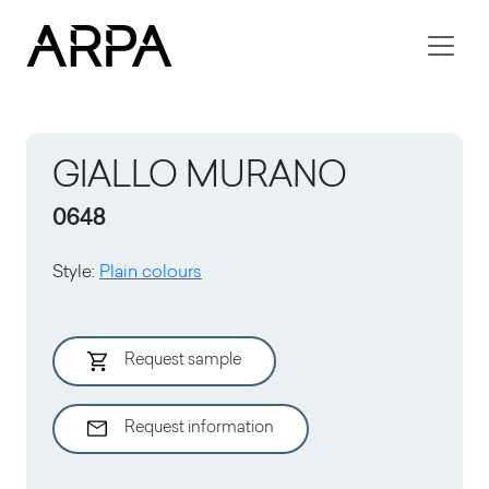
Skip to main content
GIALLO MURANO
0648
Style
:
Plain colours
Request sample
Request information