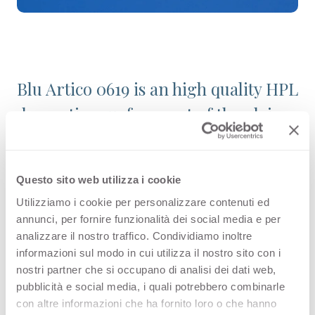
Blu Artico 0619 is an high quality HPL
decorative surface part of the plain
colours range of Arpa's catalogue.
Discover all the product
Questo sito web utilizza i cookie
configuration or order a free
Utilizziamo i cookie per personalizzare contenuti ed
sample.
annunci, per fornire funzionalità dei social media e per
analizzare il nostro traffico. Condividiamo inoltre
informazioni sul modo in cui utilizza il nostro sito con i
nostri partner che si occupano di analisi dei dati web,
Configurations
pubblicità e social media, i quali potrebbero combinarle
con altre informazioni che ha fornito loro o che hanno