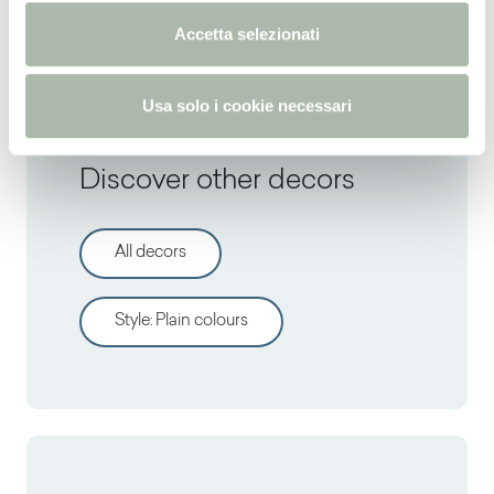
NCS
S 2060-R70B -
PANTONE
2718C
n
Accetta selezionati
s
o
Usa solo i cookie necessari
Discover other decors
All decors
Style
:
Plain colours