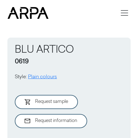
Skip to main content
BLU ARTICO
0619
Style
:
Plain colours
Request sample
Request information