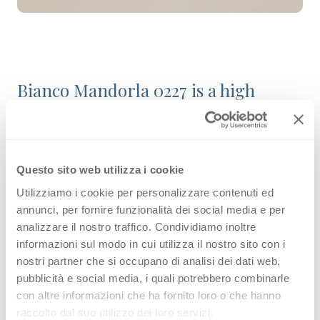
Bianco Mandorla 0227 is a high
quality HPL decorative surface part
of the plain colour range of Arpa's
offer. Discover all the product
Questo sito web utilizza i cookie
availability or order a free sample.
Utilizziamo i cookie per personalizzare contenuti ed
annunci, per fornire funzionalità dei social media e per
analizzare il nostro traffico. Condividiamo inoltre
informazioni sul modo in cui utilizza il nostro sito con i
nostri partner che si occupano di analisi dei dati web,
Configurations
pubblicità e social media, i quali potrebbero combinarle
con altre informazioni che ha fornito loro o che hanno
Following you can see the possibile
raccolto dal suo utilizzo dei loro servizi.