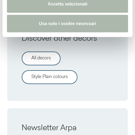
n
Accetta selezionati
s
o
Usa solo i cookie necessari
Discover other decors
All decors
Style
:
Plain colours
Newsletter Arpa