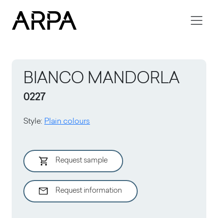
Skip to main content
BIANCO MANDORLA
0227
Style
:
Plain colours
Request sample
Request information