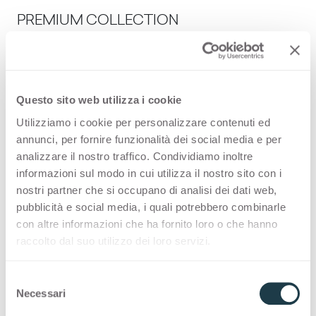
PREMIUM COLLECTION
A made-in-Italy selection of high-quality
surfaces for interior design
Questo sito web utilizza i cookie
Thin Bloom Core
Utilizziamo i cookie per personalizzare contenuti ed
annunci, per fornire funzionalità dei social media e per
analizzare il nostro traffico. Condividiamo inoltre
COLOUR MATCHING CORE
informazioni sul modo in cui utilizza il nostro sito con i
nostri partner che si occupano di analisi dei dati web,
Inspiring pairings and intriguing colour
pubblicità e social media, i quali potrebbero combinarle
matching core combinations offer the designers
con altre informazioni che ha fornito loro o che hanno
the possibility to express their creativity.
raccolto dal suo utilizzo dei loro servizi.
Thin color matching core
S
Necessari
e
Solid color matching core
l