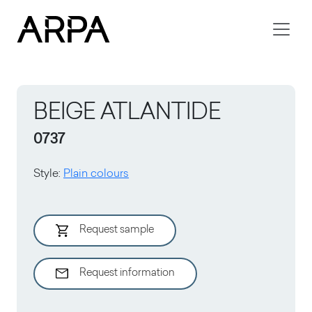
Skip to main content
BEIGE ATLANTIDE
0737
Style
:
Plain colours
Request sample
Request information