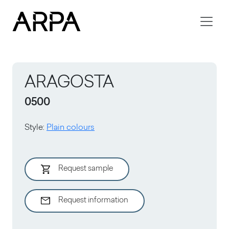
Skip to main content
ARAGOSTA
0500
Style
:
Plain colours
Request sample
Request information