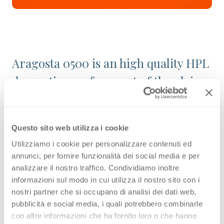
Aragosta 0500 is an high quality HPL
decorative surface part of the plain
colours range of Arpa's catalogue.
Discover all the product
Questo sito web utilizza i cookie
configuration or order a free
Utilizziamo i cookie per personalizzare contenuti ed
sample.
annunci, per fornire funzionalità dei social media e per
analizzare il nostro traffico. Condividiamo inoltre
informazioni sul modo in cui utilizza il nostro sito con i
nostri partner che si occupano di analisi dei dati web,
Configurations
pubblicità e social media, i quali potrebbero combinarle
con altre informazioni che ha fornito loro o che hanno