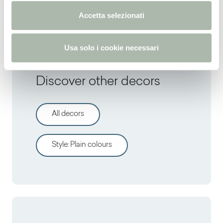
RAL
2002 -
NCS
S 1080-Y80R -
PANTONE
179C
n
Accetta selezionati
s
o
Usa solo i cookie necessari
Discover other decors
All decors
Style
:
Plain colours