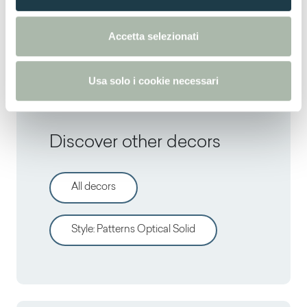
Thin postforming
e
n
Accetta selezionati
Solid standard
s
o
Usa solo i cookie necessari
Discover other decors
All decors
Style
:
Patterns Optical Solid