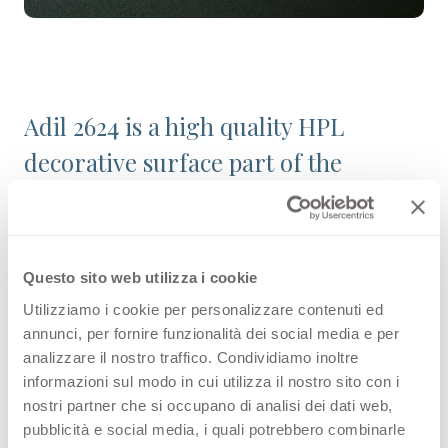
Adil 2624 is a high quality HPL
decorative surface part of the
pattern range of Arpa's offer.
Discover all the product availability
or order a free sample.
Questo sito web utilizza i cookie
Utilizziamo i cookie per personalizzare contenuti ed
annunci, per fornire funzionalità dei social media e per
analizzare il nostro traffico. Condividiamo inoltre
Configurations
informazioni sul modo in cui utilizza il nostro sito con i
nostri partner che si occupano di analisi dei dati web,
pubblicità e social media, i quali potrebbero combinarle
PREMIUM COLLECTION